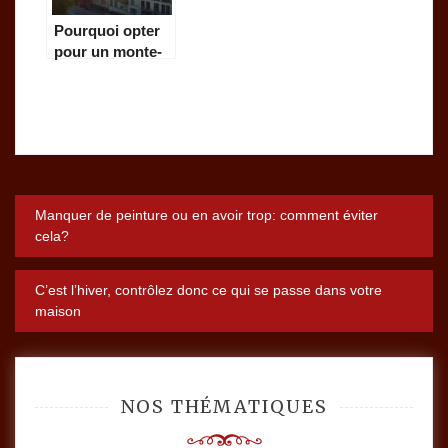
Pourquoi opter
pour un monte-
charge à Genève
lors de votre
déménagement
dans un
bâtiment à
étages ?
Navigation
Manquer de peinture ou en avoir trop: comment éviter
cela?
de
C’est l’hiver, contrôlez donc ce qui se passe dans votre
l’article
maison
NOS THÉMATIQUES