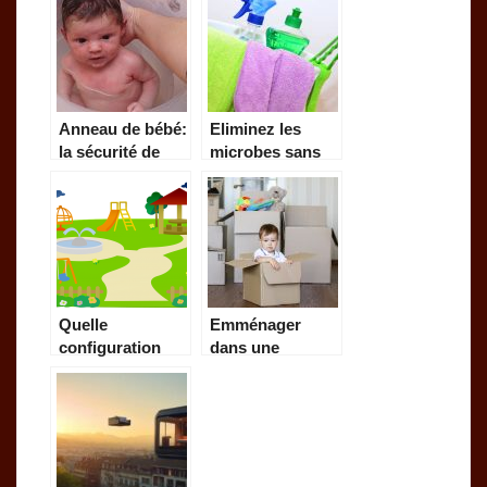
présentable en
bébé ici!
quelques
secondes
seulement!
Anneau de bébé:
Eliminez les
la sécurité de
microbes sans
votre bébé en
efforts grâce à la
dépend!
vapeur!
Quelle
Emménager
configuration
dans une
préférez-vous
nouvelle maison,
l’aire de jeux de
comment
vos enfants?
s’organiser.