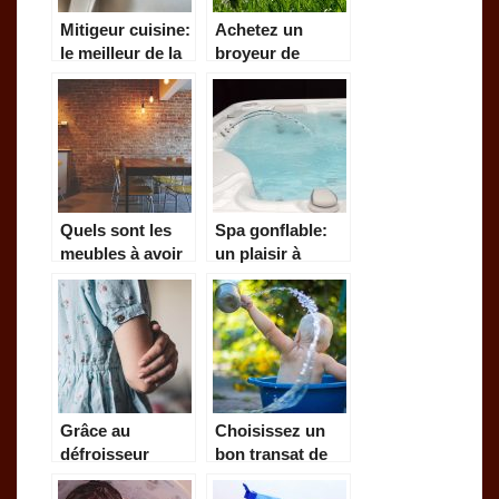
Mitigeur cuisine:
Achetez un
le meilleur de la
broyeur de
robinetterie
végétaux
Quels sont les
Spa gonflable:
meubles à avoir
un plaisir à
pour gagner de
emporter partout
l’espace ?
Grâce au
Choisissez un
défroisseur
bon transat de
vapeur, soyez
bain pour votre