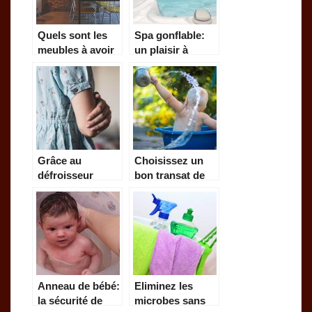
Quels sont les
Spa gonflable:
meubles à avoir
un plaisir à
pour gagner de
emporter partout
l’espace ?
Grâce au
Choisissez un
défroisseur
bon transat de
vapeur, soyez
bain pour votre
présentable en
bébé ici!
quelques
secondes
seulement!
Anneau de bébé:
Eliminez les
la sécurité de
microbes sans