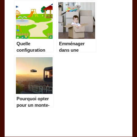
votre bébé en
efforts grâce à la
dépend!
vapeur!
Quelle
Emménager
configuration
dans une
préférez-vous
nouvelle maison,
l’aire de jeux de
comment
vos enfants?
s’organiser.
Pourquoi opter
pour un monte-
charge à Genève
lors de votre
déménagement
dans un