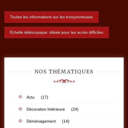
bâtiment à
étages ?
Navigation
Toutes les informations sur les tronçonneuses
de
Echelle téléscopique: idéale pour les accès difficiles
l’article
NOS THÉMATIQUES
Actu
(17)
Décoration Intérieure
(24)
Déménagement
(14)