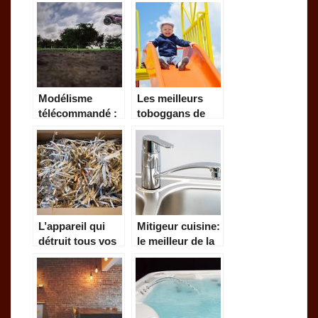
Modélisme
Les meilleurs
télécommandé :
toboggans de
Voiture, bateau,
jardin pour vos
etc
enfants
L’appareil qui
Mitigeur cuisine:
détruit tous vos
le meilleur de la
documents en
robinetterie
un instant