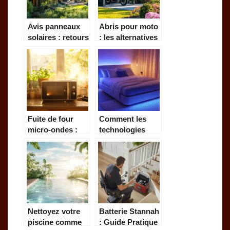
Avis panneaux
Abris pour moto
solaires : retours
: les alternatives
d’expérience de
vertes pour un
familles après 2
stationnement
ans d’installation
durable
Fuite de four
Comment les
micro-ondes :
technologies
Comment la
innovantes
détecter pour
ameliorent la
préserver
qualite du
l’environnement
sommeil
et votre santé
reparateur
Nettoyez votre
Batterie Stannah
piscine comme
: Guide Pratique