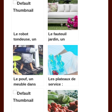
grumeau?
Le robot
Le fauteuil
tondeuse, un
jardin, un
outillage de
élément
jardinage
essenteil et
autonome
décoratif pour
votre jardin
Le pouf, un
Les plateaux de
meuble dans
service :
votre salon pour
comment le
plus de confort!
choisir ?