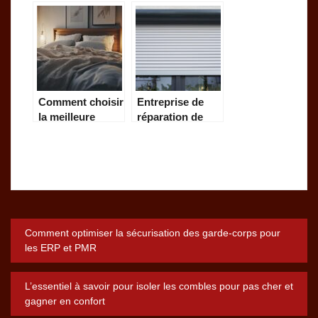
un pro : materiel
pour un
et techniques
Changement
manuelles
Facile – Les 5
Signaux d’Alerte
a Connaitre
Comment choisir
Entreprise de
la meilleure
réparation de
literie pour un
volets roulants à
sommeil
Lyon : faites le
réparateur
choix d’une
intervention
rapide
Navigation
Comment optimiser la sécurisation des garde-corps pour
les ERP et PMR
de
L’essentiel à savoir pour isoler les combles pour pas cher et
l’article
gagner en confort