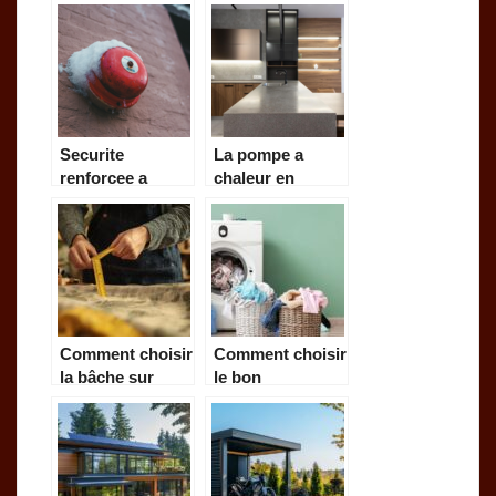
sanibroyeur
comment faire
un bon choix ?
Securite
La pompe a
renforcee a
chaleur en
Rochefort :
charente-
comment bien
maritime : un
choisir son
choix eco-
installateur
responsable et
d’alarme
avantageux
Comment choisir
Comment choisir
la bâche sur
le bon
mesure idéale
électroménager
pour votre projet
reconditionné
pour votre foyer