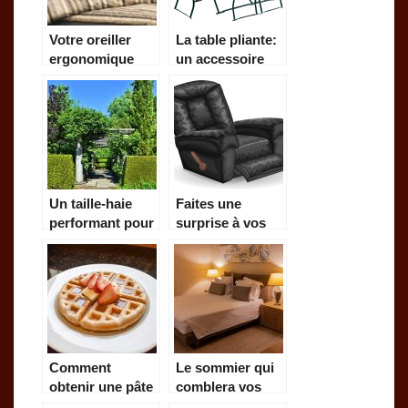
Votre oreiller
La table pliante:
ergonomique
un accessoire
pour un repos
pratique pour
meilleur
des occasions
festives.
Un taille-haie
Faites une
performant pour
surprise à vos
des extérieurs
grands-parents
magnifiques!
avec un fauteuil
de massage
Comment
Le sommier qui
obtenir une pâte
comblera vos
à gaufre sans un
attentes