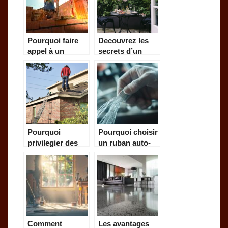
Pourquoi faire
Decouvrez les
appel à un
secrets d’un
spécialiste en
amenagement
réparation de
exterieur reussi
volet roulant ?
a La Rochelle
Pourquoi
Pourquoi choisir
privilegier des
un ruban auto-
experts pour la
amalgamant
renovation de
pour vos
votre toiture ?
installations
électriques ?
Comment
Les avantages