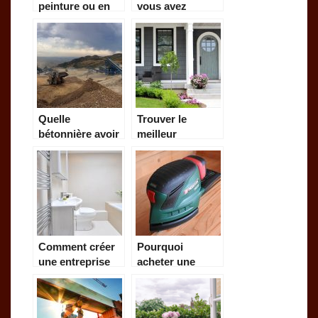
peinture ou en
vous avez
avoir trop:
toujours voulu,
comment éviter
c’est possible
cela?
Quelle
Trouver le
bétonnière avoir
meilleur
pour quel type
professionnel
de chantier?
pour votre porte
dans le
Calvados.
Comment créer
Pourquoi
une entreprise
acheter une
d’aménagement
ponceuse à
de salle de
bande parkside ?
bain ?