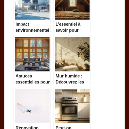
réglementations
thermiques et
acoustiques
Impact
L’essentiel à
environnemental
savoir pour
des matériaux
isoler les
composites : les
combles pour
zones d’ombre
pas cher et
du secteur
gagner en
construction
confort
Astuces
Mur humide :
essentielles pour
Découvrez les
bien choisir et
différents types
optimiser vos
de chaux et leurs
fenêtres en bois
applications
sur mesure
spécifiques
Rénovation
Peut-on