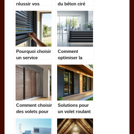
réussir vos
du béton ciré
travaux de
pour la
rénovation avec
rénovation de
des astuces de
votre intérieur
bricolage
par une experte
efficaces
Pourquoi choisir
Comment
un service
optimiser la
professionnel
sécurisation des
pour
garde-corps
l’installation de
pour les ERP et
volets roulants à
PMR
Lunel ?
Comment choisir
Solutions pour
des volets pour
un volet roulant
améliorer
adapté à une
l’isolation de
ossature bois :
votre maison
Guide des