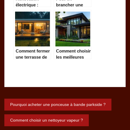
électrique :
brancher une
comprendre la
plaque et un four
norme NF C 15-
sur la meme
100
prise ? Les
normes
electriques a
respecter
Comment fermer
Comment choisir
une terrasse de
les meilleures
mobil-home ? :
menuiseries
Les solutions qui
extérieures pour
valorisent la
votre maison
valeur de revente
Navigation
Pourquoi acheter une ponceuse à bande parkside ?
de
Comment choisir un nettoyeur vapeur ?