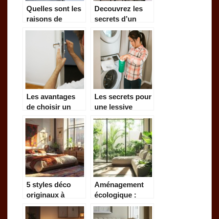
Quelles sont les
Decouvrez les
raisons de
secrets d’un
prendre une
amenagement
douche froide ?
exterieur reussi
a La Rochelle
Les avantages
Les secrets pour
de choisir un
une lessive
excellent
eclatante :
serrurier a paris
astuces et
conseils
5 styles déco
Aménagement
originaux à
écologique :
adopter pour sa
idées et conseils
chambre
pour une maison