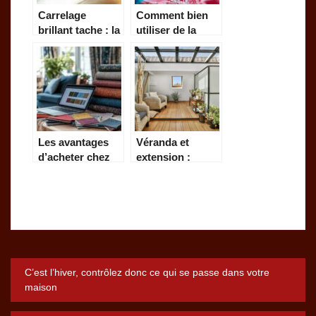
Carrelage
Comment bien
brillant tache : la
utiliser de la
methode
lessive liquide
infaillible pour le
pour un linge
nettoyer
impeccable
parfaitement
Les avantages
Véranda et
d’acheter chez
extension :
un spécialiste du
toutes les
tissu au mètre en
solutions pour
ligne
votre habitat
dans les Landes
Navigation
C’est l’hiver, contrôlez donc ce qui se passe dans votre
maison
de