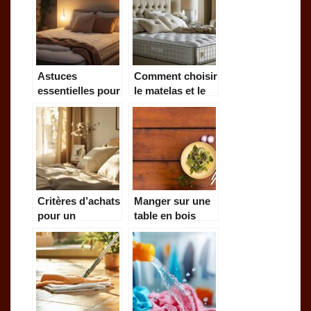
durable
Astuces
Comment choisir
essentielles pour
le matelas et le
bien choisir
sommier parfaits
votre matelas
pour un sommeil
réparateur
Critères d’achats
Manger sur une
pour un
table en bois
ensemble de
sans nappe : une
literie alliant
experience
confort et qualité
unique