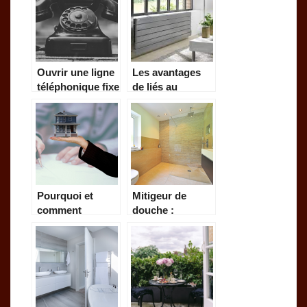
Ouvrir une ligne
Les avantages
téléphonique fixe
de liés au
ou portable :
chauffage
comment faire ?
électrique
Pourquoi et
Mitigeur de
comment
douche :
acheter une
comment faire
nouvelle maison
un bon choix ?
?