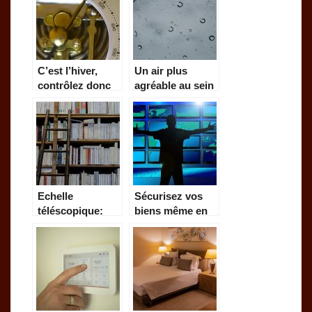
C’est l’hiver,
Un air plus
contrôlez donc
agréable au sein
ce qui se passe
votre maison
dans votre
maison
Echelle
Sécurisez vos
téléscopique:
biens même en
idéale pour les
votre absence!
accès difficiles