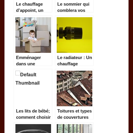
Le chauffage
Le sommier qui
d’appoint, un
comblera vos
outil régulateur
attentes
de température
Emménager
Le radiateur : Un
dans une
chauffage
nouvelle maison,
approprié pour
comment
votre maison
s’organiser.
Les lits de bébé;
Toitures et types
comment choisir
de couvertures
le meilleur ?