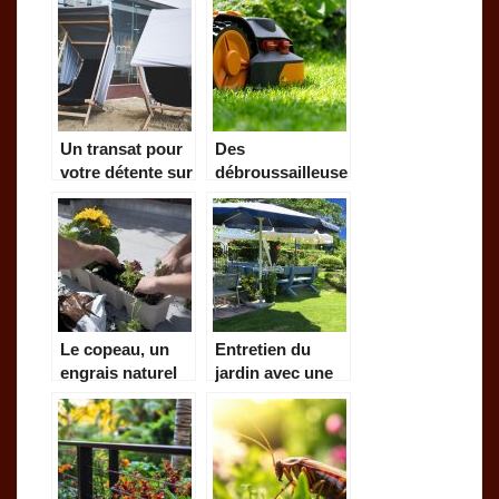
d’après midi
Un transat pour
Des
votre détente sur
débroussailleuses
jardin
thermiques pour
votre jardin
Le copeau, un
Entretien du
engrais naturel
jardin avec une
devenu très
débroussailleuse
tendance