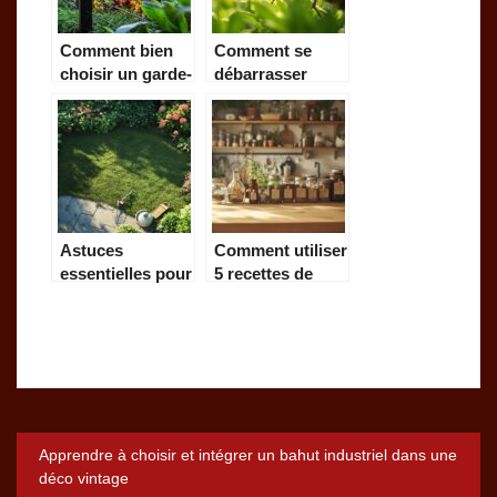
Comment bien
Comment se
choisir un garde-
débarrasser
corps extérieur
efficacement des
pour sécuriser
cafards de jardin
votre jardin
avec des
méthodes
naturelles
Astuces
Comment utiliser
essentielles pour
5 recettes de
un entretien
grand-mère pour
optimal de votre
tuer les rats
jardin
dans votre
maison et jardin
Navigation
Apprendre à choisir et intégrer un bahut industriel dans une
déco vintage