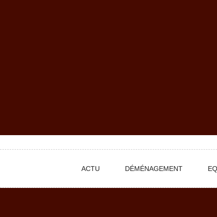
Skip
to
content
ACTU
DÉMÉNAGEMENT
EQ